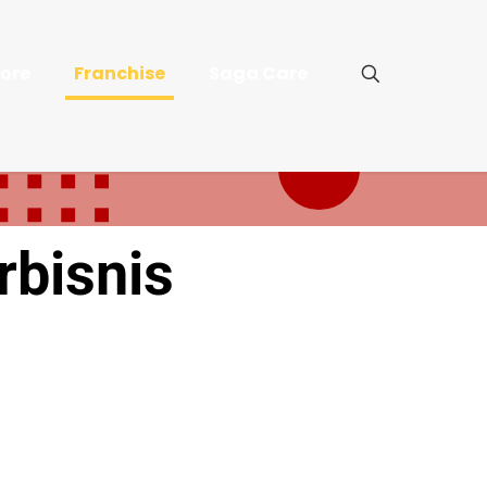
tore
Franchise
Saga Care
bisnis